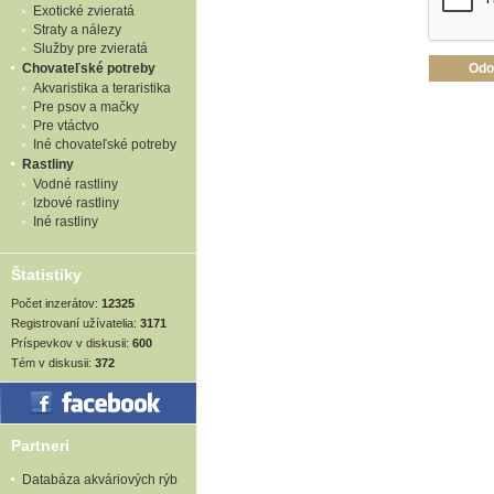
Exotické zvieratá
Straty a nálezy
Služby pre zvieratá
Chovateľské potreby
Akvaristika a teraristika
Pre psov a mačky
Pre vtáctvo
Iné chovateľské potreby
Rastliny
Vodné rastliny
Izbové rastliny
Iné rastliny
Štatistiky
Počet inzerátov:
12325
Registrovaní užívatelia:
3171
Príspevkov v diskusii:
600
Tém v diskusii:
372
Partneri
Databáza akváriových rýb