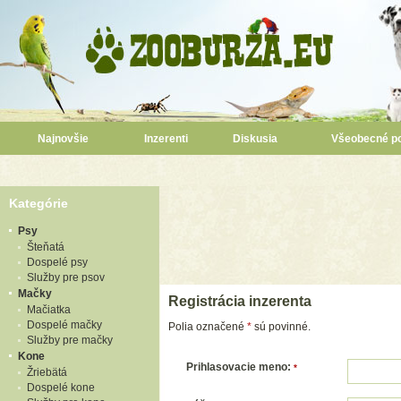
Najnovšie
Inzerenti
Diskusia
Všeobecné p
Kategórie
Psy
Šteňatá
Dospelé psy
Služby pre psov
Mačky
Registrácia inzerenta
Mačiatka
Dospelé mačky
Polia označené
*
sú povinné.
Služby pre mačky
Kone
Prihlasovacie meno:
*
Žriebätá
Dospelé kone