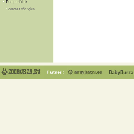
Pes-portál.sk
Zobraziť všetkých
Partneri: