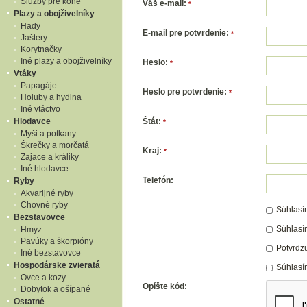
Služby pre kone
Váš e-mail:
*
Plazy a obojživelníky
Hady
E-mail pre potvrdenie:
*
Jaštery
Korytnačky
Iné plazy a obojživelníky
Heslo:
*
Vtáky
Papagáje
Heslo pre potvrdenie:
*
Holuby a hydina
Iné vtáctvo
Hlodavce
Štát:
*
Myši a potkany
Škrečky a morčatá
Kraj:
*
Zajace a králiky
Iné hlodavce
Telefón:
Ryby
Akvarijné ryby
Chovné ryby
Súhlasí
Bezstavovce
Súhlasí
Hmyz
Pavúky a škorpióny
Potvrdz
Iné bezstavovce
Hospodárske zvieratá
Súhlasí
Ovce a kozy
Opíšte kód:
Dobytok a ošípané
Ostatné