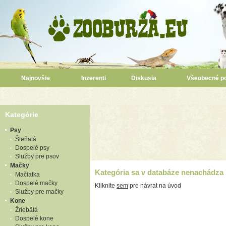
Najnovšie
Inzerenti
Diskusia
Všeobecné p
Kategórie
Psy
Šteňatá
Dospelé psy
Služby pre psov
Mačky
Kategória sa v databáze nenachádza
Mačiatka
Dospelé mačky
Kliknite
sem
pre návrat na úvod
Služby pre mačky
Kone
Žriebätá
Dospelé kone