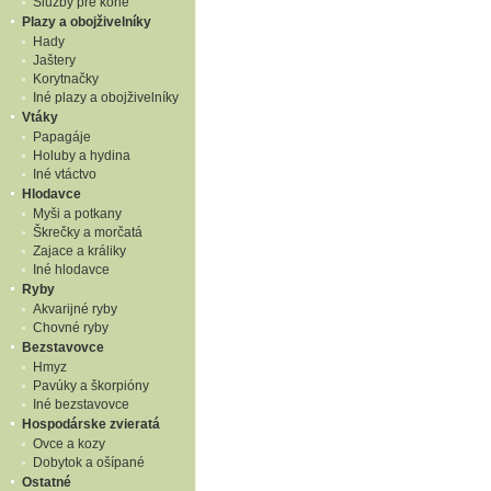
Služby pre kone
Plazy a obojživelníky
Hady
Jaštery
Korytnačky
Iné plazy a obojživelníky
Vtáky
Papagáje
Holuby a hydina
Iné vtáctvo
Hlodavce
Myši a potkany
Škrečky a morčatá
Zajace a králiky
Iné hlodavce
Ryby
Akvarijné ryby
Chovné ryby
Bezstavovce
Hmyz
Pavúky a škorpióny
Iné bezstavovce
Hospodárske zvieratá
Ovce a kozy
Dobytok a ošípané
Ostatné