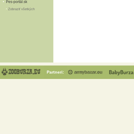
Pes-portál.sk
Zobraziť všetkých
Partneri: