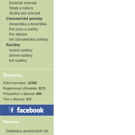
Exotické zvieratá
Straty a nálezy
Služby pre zvieratá
Chovateľské potreby
Akvaristika a teraristika
Pre psov a mačky
Pre vtáctvo
Iné chovateľské potreby
Rastliny
Vodné rastliny
Izbové rastliny
Iné rastliny
Štatistiky
Počet inzerátov:
12330
Registrovaní užívatelia:
3171
Príspevkov v diskusii:
600
Tém v diskusii:
372
Partneri
Databáza akváriových rýb