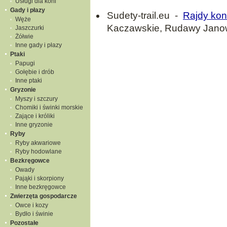
Usługi dla koni
Gady i płazy
Sudety-trail.eu -
Rajdy ko
Węże
Kaczawskie, Rudawy Janowi
Jaszczurki
Żółwie
Inne gady i płazy
Ptaki
Papugi
Gołębie i drób
Inne ptaki
Gryzonie
Myszy i szczury
Chomiki i świnki morskie
Zające i króliki
Inne gryzonie
Ryby
Ryby akwariowe
Ryby hodowlane
Bezkręgowce
Owady
Pająki i skorpiony
Inne bezkręgowce
Zwierzęta gospodarcze
Owce i kozy
Bydło i świnie
Pozostałe