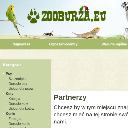
Najnowsze
Ogłoszeniodawcy
Warunki ogólne
Kategorie
Psy
Szczenięta
Dorosłe psy
Usługi dla psów
Koty
Partnerzy
Kocięta
Dorosłe koty
Chcesz by w tym miejscu znajdo
Usługi dla kotów
chcesz mieć na tej stronie s
Konie
Źrebięta
nami
.
Dorosłe konie