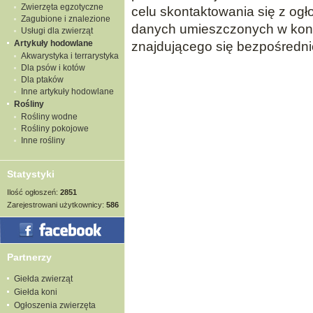
Zwierzęta egzotyczne
celu skontaktowania się z og
Zagubione i znalezione
danych umieszczonych w konk
Usługi dla zwierząt
Artykuły hodowlane
znajdującego się bezpośredni
Akwarystyka i terrarystyka
Dla psów i kotów
Dla ptaków
Inne artykuły hodowlane
Rośliny
Rośliny wodne
Rośliny pokojowe
Inne rośliny
Statystyki
Ilość ogłoszeń:
2851
Zarejestrowani użytkownicy:
586
Partnerzy
Giełda zwierząt
Giełda koni
Ogłoszenia zwierzęta