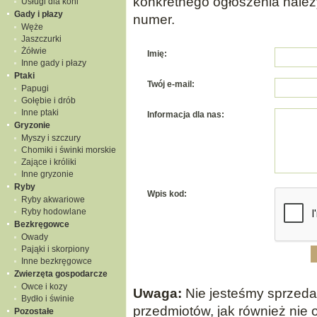
konkretnego ogłoszenia należ
Usługi dla koni
Gady i płazy
numer.
Węże
Jaszczurki
Żółwie
Imię:
Inne gady i płazy
Ptaki
Twój e-mail:
Papugi
Gołębie i drób
Inne ptaki
Informacja dla nas:
Gryzonie
Myszy i szczury
Chomiki i świnki morskie
Zające i króliki
Inne gryzonie
Ryby
Wpis kod:
Ryby akwariowe
Ryby hodowlane
Bezkręgowce
Owady
Pająki i skorpiony
Inne bezkręgowce
Zwierzęta gospodarcze
Owce i kozy
Uwaga:
Nie jesteśmy sprzeda
Bydło i świnie
przedmiotów, jak również nie 
Pozostałe