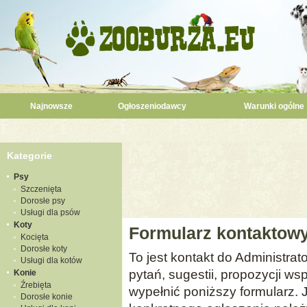
Najnowsze
Ogłoszeniodawcy
Warunki ogólne
Kategorie
Psy
Szczenięta
Dorosłe psy
Usługi dla psów
Koty
Formularz kontaktow
Kocięta
Dorosłe koty
To jest kontakt do Administrat
Usługi dla kotów
pytań, sugestii, propozycji w
Konie
Źrebięta
wypełnić poniższy formularz. 
Dorosłe konie