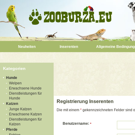
Neuheiten
Inserenten
Allgemeine Bedingung
Kategorien
Hunde
Welpen
Erwachsene Hunde
Dienstleistungen für
Hunde
Registrierung Inserenten
Katzen
Junge Katzen
Die mit einem
*
gekennzeichneten Felder sind ob
Erwachsene Katzen
Dienstleistungen für
Benutzername:
Katzen
*
Pferde