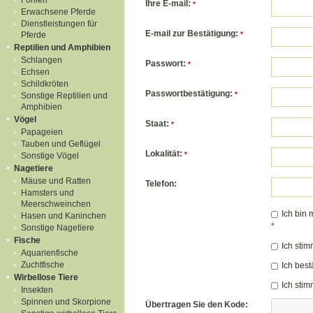
Fohlen
Ihre E-mail:
*
Erwachsene Pferde
Dienstleistungen für
E-mail zur Bestätigung:
Pferde
*
Reptilien und Amphibien
Schlangen
Passwort:
*
Echsen
Schildkröten
Passwortbestätigung:
*
Sonstige Reptilien und
Amphibien
Vögel
Staat:
*
Papageien
Tauben und Geflügel
Lokalität:
*
Sonstige Vögel
Nagetiere
Mäuse und Ratten
Telefon:
Hamsters und
Meerschweinchen
Ich bin 
Hasen und Kaninchen
*
Sonstige Nagetiere
Fische
Ich sti
Aquarienfische
Zuchtfische
Ich best
Wirbellose Tiere
Ich sti
Insekten
Spinnen und Skorpione
Übertragen Sie den Kode: