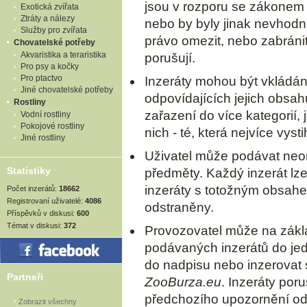
jsou v rozporu se zákonem
Exotická zvířata
Ztráty a nálezy
nebo by byly jinak nevhodn
Služby pro zvířata
právo omezit, nebo zabránit
Chovatelské potřeby
Akvaristika a teraristika
porušují.
Pro psy a kočky
Pro ptactvo
Inzeráty mohou být vkládán
Jiné chovatelské potřeby
odpovídajících jejich obsa
Rostliny
zařazení do více kategorií,
Vodní rostliny
Pokojové rostliny
nich - té, která nejvíce vyst
Jiné rostliny
Uživatel může podávat neo
Statistiky
předměty. Každý inzerát lze 
inzeráty s totožným obsah
Počet inzerátů:
18662
Registrovaní uživatelé:
4086
odstraněny.
Příspěvků v diskusi:
600
Témat v diskusi:
372
Provozovatel může na zákl
podávaných inzerátů do jed
do nadpisu nebo inzerovat 
Partneři
ZooBurza.eu
. Inzeráty poru
předchozího upozornění od
Zobrazit všechny