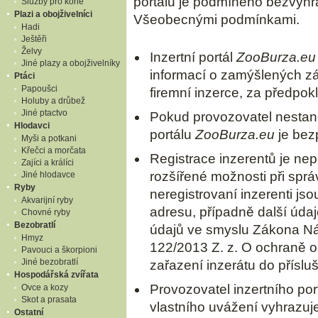
portálu je podmíněno bezvýhr
Služby pro koně
Plazi a obojživelníci
Všeobecnými podmínkami.
Hadi
Ještěři
Želvy
Inzertní portál
ZooBurza.eu
Jiné plazy a obojživelníky
informací o zamýšlených z
Ptáci
Papoušci
firemní inzerce, za předpok
Holuby a drůbež
Jiné ptactvo
Pokud provozovatel nestanov
Hlodavci
portálu
ZooBurza.eu
je bez
Myši a potkani
Křečci a morčata
Registrace inzerentů je ne
Zajíci a králíci
rozšířené možnosti při správ
Jiné hlodavce
Ryby
neregistrovaní inzerenti js
Akvarijní ryby
adresu, případně další údaj
Chovné ryby
Bezobratlí
údajů ve smyslu Zákona Nár
Hmyz
122/2013 Z. z. O ochraně o
Pavouci a škorpioni
Jiné bezobratlí
zařazení inzerátu do příslu
Hospodářská zvířata
Provozovatel inzertního por
Ovce a kozy
Skot a prasata
vlastního uvážení vyhrazuje
Ostatní