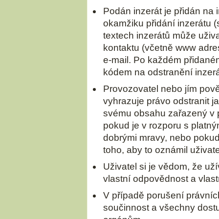
Podán inzerát je přidán na i
okamžiku přidání inzerátu (
textech inzerátů může uživa
kontaktu (včetně www adres
e-mail. Po každém přidaném
kódem na odstranění inzerá
Provozovatel nebo jím pově
vyhrazuje právo odstranit j
svému obsahu zařazený v př
pokud je v rozporu s platn
dobrými mravy, nebo pokud
toho, aby to oznámil uživate
Uživatel si je vědom, že uží
vlastní odpovědnost a vlastn
V případě porušení právní
součinnost a všechny dost