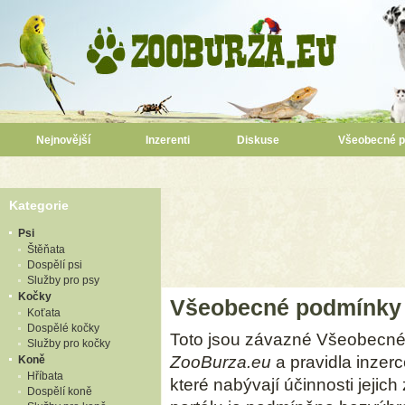
Nejnovější
Inzerenti
Diskuse
Všeobecné 
Kategorie
Psi
Štěňata
Dospělí psi
Služby pro psy
Kočky
Všeobecné podmínky
Koťata
Dospělé kočky
Toto jsou závazné Všeobecné
Služby pro kočky
ZooBurza.eu
a pravidla inzer
Koně
Hříbata
které nabývají účinnosti jejic
Dospělí koně