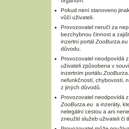
orgánům.
Pokud není stanoveno jina
vůči uživateli.
Provozovatel neručí za nep
bezchybnou činnost a zajiš
inzertní portál
ZooBurza.eu
důvodu.
Provozovatel neodpovídá za
uživateli způsobena v souv
inzertním portálu
ZooBurza
nefunkčností, chybovostí, n
z jiných důvodů.
Provozovatel neodpovídá za
ZooBurza.eu
a inzeráty, kte
nelegální cestou a ani ne
zneužití služeb uživateli či 
Provozovatel může používat