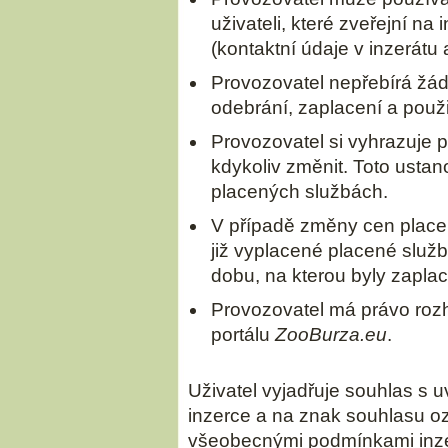
uživateli, které zveřejní na 
(kontaktní údaje v inzerátu 
Provozovatel nepřebírá žád
odebrání, zaplacení a použi
Provozovatel si vyhrazuje 
kdykoliv změnit. Toto ustan
placených službách.
V případě změny cen place
již vyplacené placené služ
dobu, na kterou byly zapla
Provozovatel má právo roz
portálu
ZooBurza.eu
.
Uživatel vyjadřuje souhlas s
inzerce a na znak souhlasu o
všeobecnými podmínkami inz