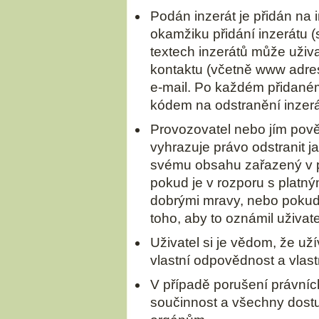
Podán inzerát je přidán na i
okamžiku přidání inzerátu (
textech inzerátů může uživa
kontaktu (včetně www adres
e-mail. Po každém přidaném
kódem na odstranění inzerá
Provozovatel nebo jím pově
vyhrazuje právo odstranit j
svému obsahu zařazený v př
pokud je v rozporu s platn
dobrými mravy, nebo pokud
toho, aby to oznámil uživate
Uživatel si je vědom, že uží
vlastní odpovědnost a vlastn
V případě porušení právní
součinnost a všechny dost