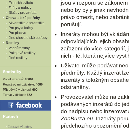
jsou v rozporu se zákonem
Exotická zvířata
Ztráty a nálezy
nebo by byly jinak nevhodn
Služby pro zvířata
právo omezit, nebo zabránit
Chovatelské potřeby
Akvaristika a teraristika
porušují.
Pro psy a kočky
Pro ptactvo
Inzeráty mohou být vkládán
Jiné chovatelské potřeby
odpovídajících jejich obsa
Rostliny
zařazení do více kategorií,
Vodní rostliny
Pokojové rostliny
nich - té, která nejvíce vyst
Jiné rostliny
Uživatel může podávat neo
Statistiky
předměty. Každý inzerát lze 
inzeráty s totožným obsah
Počet inzerátů:
18661
Registrovaní uživatelé:
4086
odstraněny.
Příspěvků v diskusi:
600
Témat v diskusi:
372
Provozovatel může na zákl
podávaných inzerátů do jed
do nadpisu nebo inzerovat 
Partneři
ZooBurza.eu
. Inzeráty poru
předchozího upozornění od
Zobrazit všechny