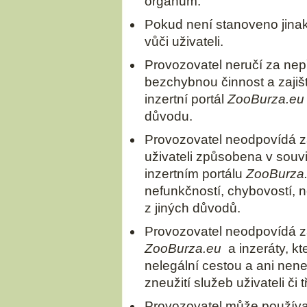
orgánům.
Pokud není stanoveno jina
vůči uživateli.
Provozovatel neručí za nep
bezchybnou činnost a zajiš
inzertní portál
ZooBurza.eu
důvodu.
Provozovatel neodpovídá za
uživateli způsobena v souv
inzertním portálu
ZooBurza
nefunkčností, chybovostí, n
z jiných důvodů.
Provozovatel neodpovídá za
ZooBurza.eu
a inzeráty, kte
nelegální cestou a ani ne
zneužití služeb uživateli či 
Provozovatel může používat