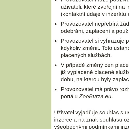
uživateli, které zveřejní na 
(kontaktní údaje v inzerátu 
Provozovatel nepřebírá žád
odebrání, zaplacení a použi
Provozovatel si vyhrazuje 
kdykoliv změnit. Toto ustan
placených službách.
V případě změny cen place
již vyplacené placené služ
dobu, na kterou byly zapla
Provozovatel má právo roz
portálu
ZooBurza.eu
.
Uživatel vyjadřuje souhlas s
inzerce a na znak souhlasu o
všeobecnými podmínkami inz