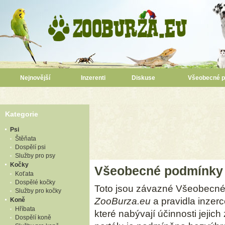
Nejnovější
Inzerenti
Diskuse
Všeobecné 
Kategorie
Psi
Štěňata
Dospělí psi
Služby pro psy
Kočky
Všeobecné podmínky
Koťata
Dospělé kočky
Toto jsou závazné Všeobecné
Služby pro kočky
ZooBurza.eu
a pravidla inzer
Koně
Hříbata
které nabývají účinnosti jejic
Dospělí koně