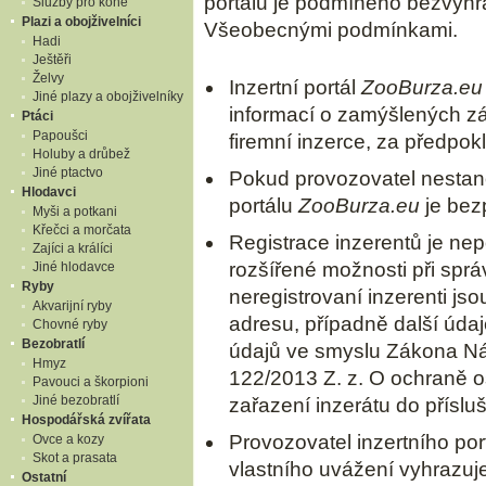
portálu je podmíněno bezvýhr
Služby pro koně
Plazi a obojživelníci
Všeobecnými podmínkami.
Hadi
Ještěři
Želvy
Inzertní portál
ZooBurza.eu
Jiné plazy a obojživelníky
informací o zamýšlených z
Ptáci
Papoušci
firemní inzerce, za předpok
Holuby a drůbež
Jiné ptactvo
Pokud provozovatel nestanov
Hlodavci
portálu
ZooBurza.eu
je bez
Myši a potkani
Křečci a morčata
Registrace inzerentů je ne
Zajíci a králíci
rozšířené možnosti při správ
Jiné hlodavce
Ryby
neregistrovaní inzerenti js
Akvarijní ryby
adresu, případně další údaj
Chovné ryby
Bezobratlí
údajů ve smyslu Zákona Nár
Hmyz
122/2013 Z. z. O ochraně o
Pavouci a škorpioni
Jiné bezobratlí
zařazení inzerátu do příslu
Hospodářská zvířata
Provozovatel inzertního por
Ovce a kozy
Skot a prasata
vlastního uvážení vyhrazuje
Ostatní