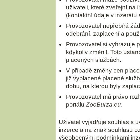
uživateli, které zveřejní na 
(kontaktní údaje v inzerátu 
Provozovatel nepřebírá žád
odebrání, zaplacení a použi
Provozovatel si vyhrazuje 
kdykoliv změnit. Toto ustan
placených službách.
V případě změny cen place
již vyplacené placené služ
dobu, na kterou byly zapla
Provozovatel má právo roz
portálu
ZooBurza.eu
.
Uživatel vyjadřuje souhlas s
inzerce a na znak souhlasu o
všeobecnými podmínkami inz