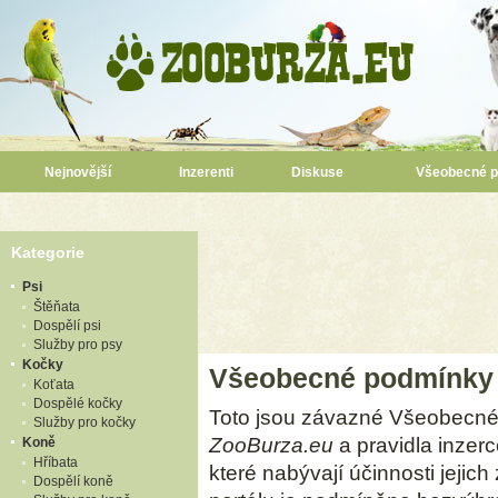
Nejnovější
Inzerenti
Diskuse
Všeobecné 
Kategorie
Psi
Štěňata
Dospělí psi
Služby pro psy
Kočky
Všeobecné podmínky
Koťata
Dospělé kočky
Toto jsou závazné Všeobecné
Služby pro kočky
ZooBurza.eu
a pravidla inzer
Koně
Hříbata
které nabývají účinnosti jejic
Dospělí koně