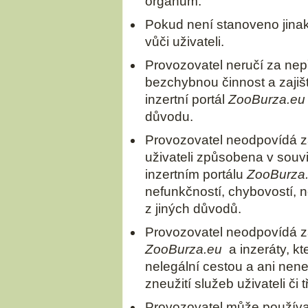
orgánům.
Pokud není stanoveno jina
vůči uživateli.
Provozovatel neručí za nep
bezchybnou činnost a zajiš
inzertní portál
ZooBurza.eu
důvodu.
Provozovatel neodpovídá za
uživateli způsobena v souv
inzertním portálu
ZooBurza
nefunkčností, chybovostí, n
z jiných důvodů.
Provozovatel neodpovídá za
ZooBurza.eu
a inzeráty, kte
nelegální cestou a ani ne
zneužití služeb uživateli či 
Provozovatel může používat