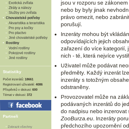
jsou v rozporu se zákonem
Exotická zvířata
Ztráty a nálezy
nebo by byly jinak nevhodn
Služby pro zvířata
právo omezit, nebo zabránit
Chovatelské potřeby
Akvaristika a teraristika
porušují.
Pro psy a kočky
Pro ptactvo
Inzeráty mohou být vkládán
Jiné chovatelské potřeby
odpovídajících jejich obsa
Rostliny
zařazení do více kategorií,
Vodní rostliny
Pokojové rostliny
nich - té, která nejvíce vyst
Jiné rostliny
Uživatel může podávat neo
Statistiky
předměty. Každý inzerát lze 
inzeráty s totožným obsah
Počet inzerátů:
18661
Registrovaní uživatelé:
4086
odstraněny.
Příspěvků v diskusi:
600
Témat v diskusi:
372
Provozovatel může na zákl
podávaných inzerátů do jed
do nadpisu nebo inzerovat 
Partneři
ZooBurza.eu
. Inzeráty poru
předchozího upozornění od
Zobrazit všechny