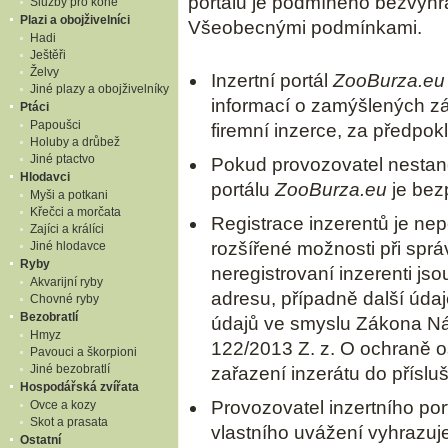
portálu je podmíněno bezvýhr
Služby pro koně
Plazi a obojživelníci
Všeobecnými podmínkami.
Hadi
Ještěři
Želvy
Inzertní portál
ZooBurza.eu
Jiné plazy a obojživelníky
informací o zamýšlených z
Ptáci
Papoušci
firemní inzerce, za předpok
Holuby a drůbež
Jiné ptactvo
Pokud provozovatel nestanov
Hlodavci
portálu
ZooBurza.eu
je bez
Myši a potkani
Křečci a morčata
Registrace inzerentů je ne
Zajíci a králíci
rozšířené možnosti při správ
Jiné hlodavce
Ryby
neregistrovaní inzerenti js
Akvarijní ryby
adresu, případně další údaj
Chovné ryby
Bezobratlí
údajů ve smyslu Zákona Nár
Hmyz
122/2013 Z. z. O ochraně o
Pavouci a škorpioni
Jiné bezobratlí
zařazení inzerátu do příslu
Hospodářská zvířata
Provozovatel inzertního por
Ovce a kozy
Skot a prasata
vlastního uvážení vyhrazuje
Ostatní