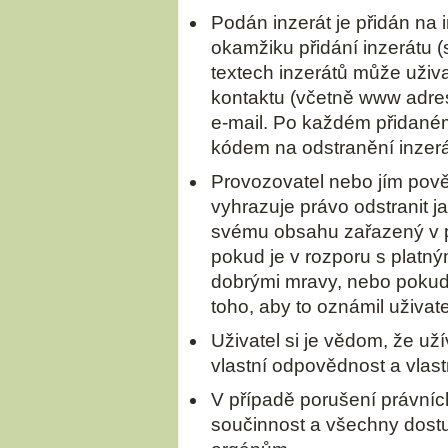
Podán inzerát je přidán na i
okamžiku přidání inzerátu (
textech inzerátů může uživa
kontaktu (včetně www adres
e-mail. Po každém přidaném
kódem na odstranění inzerá
Provozovatel nebo jím pově
vyhrazuje právo odstranit j
svému obsahu zařazený v př
pokud je v rozporu s platn
dobrými mravy, nebo pokud
toho, aby to oznámil uživate
Uživatel si je vědom, že uží
vlastní odpovědnost a vlastn
V případě porušení právní
součinnost a všechny dost