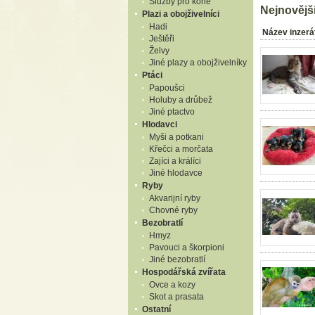
Služby pro koně
Nejnovější
Plazi a obojživelníci
Hadi
Název inzerá
Ještěři
Želvy
Jiné plazy a obojživelníky
Ptáci
Papoušci
Holuby a drůbež
Jiné ptactvo
Hlodavci
Myši a potkani
Křečci a morčata
Zajíci a králíci
Jiné hlodavce
Ryby
Akvarijní ryby
Chovné ryby
Bezobratlí
Hmyz
Pavouci a škorpioni
Jiné bezobratlí
Hospodářská zvířata
Ovce a kozy
Skot a prasata
Ostatní