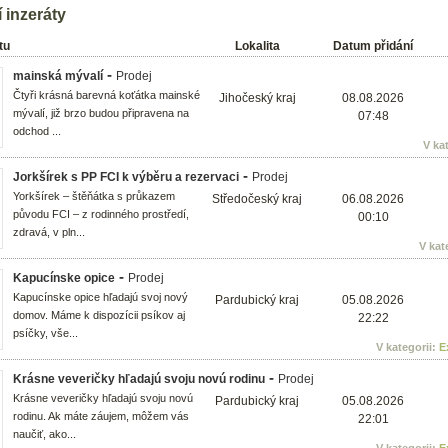
 inzeráty
tu
Lokalita
Datum přidání
-
mainská mývalí
Prodej
Čtyři krásná barevná koťátka mainské
Jihočeský kraj
08.08.2026
mývalí, již brzo budou připravena na
07:48
odchod ...
V ka
-
Jorkšírek s PP FCI k výběru a rezervaci
Prodej
Yorkšírek – štěňátka s průkazem
Středočeský kraj
06.08.2026
původu FCI – z rodinného prostředí,
00:10
zdravá, v pln...
V kat
-
Kapucínske opice
Prodej
Kapucínske opice hľadajú svoj nový
Pardubický kraj
05.08.2026
domov. Máme k dispozícii psíkov aj
22:22
psíčky, vše...
V kategorii:
E
-
Krásne veveričky hľadajú svoju novú rodinu
Prodej
Krásne veveričky hľadajú svoju novú
Pardubický kraj
05.08.2026
rodinu. Ak máte záujem, môžem vás
22:01
naučiť, ako...