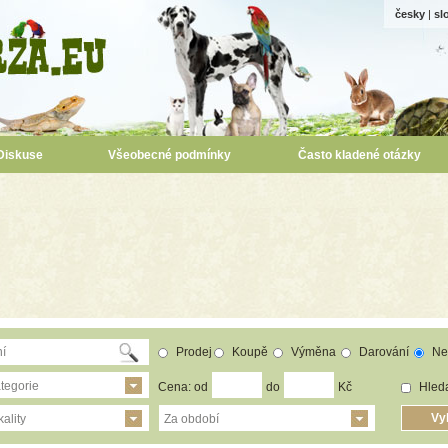
česky
|
sl
Diskuse
Všeobecné podmínky
Často kladené otázky
Prodej
Koupě
Výměna
Darování
Ne
tegorie
Cena: od
do
Kč
Hleda
ality
Za období