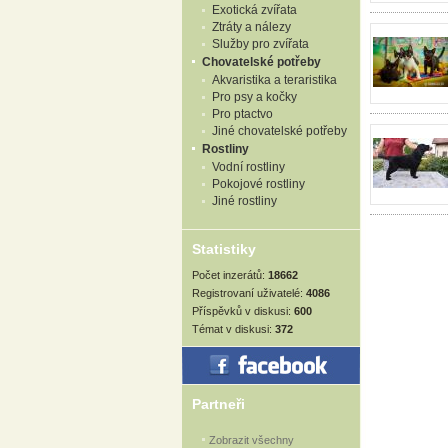
Exotická zvířata
Ztráty a nálezy
Služby pro zvířata
Chovatelské potřeby
Akvaristika a teraristika
Pro psy a kočky
Pro ptactvo
Jiné chovatelské potřeby
Rostliny
Vodní rostliny
Pokojové rostliny
Jiné rostliny
Statistiky
Počet inzerátů:
18662
Registrovaní uživatelé:
4086
Příspěvků v diskusi:
600
Témat v diskusi:
372
Partneři
Zobrazit všechny