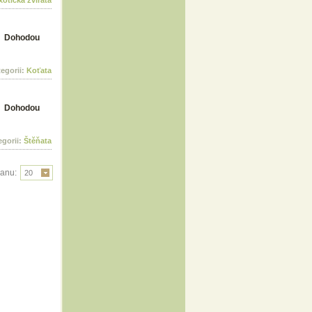
xotická zvířata
Dohodou
tegorii:
Koťata
Dohodou
egorii:
Štěňata
ranu:
20