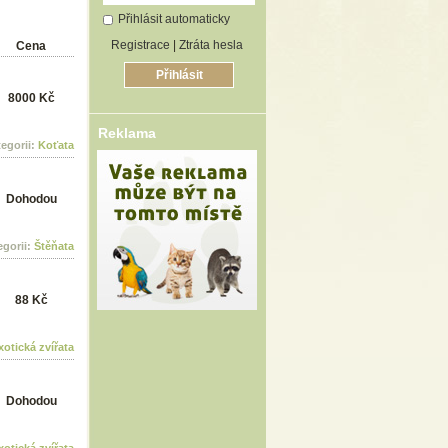
Přihlásit automaticky
Registrace
|
Ztráta hesla
Cena
8000 Kč
Reklama
tegorii:
Koťata
Dohodou
egorii:
Štěňata
88 Kč
xotická zvířata
Dohodou