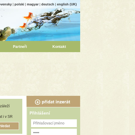
ovensky
|
polski
|
magyar
|
deutsch
|
english (UK)
Partneři
Kontakt
záleží
Přihlášení
t i v SR