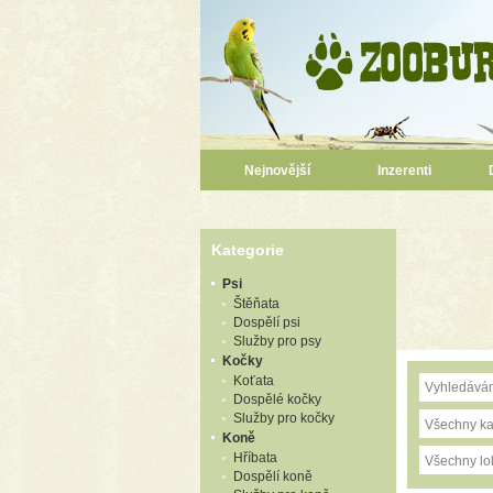
Nejnovější
Inzerenti
Kategorie
Psi
Štěňata
Dospělí psi
Služby pro psy
Kočky
Koťata
Dospělé kočky
Služby pro kočky
Všechny ka
Koně
Hříbata
Všechny lok
Dospělí koně