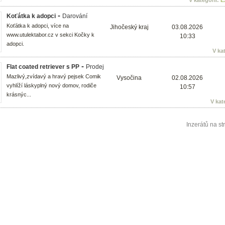
V kategorii:
E
-
Koťátka k adopci
Darování
Koťátka k adopci, více na
Jihočeský kraj
03.08.2026
www.utulektabor.cz v sekci Kočky k
10:33
adopci.
V ka
-
Flat coated retriever s PP
Prodej
Mazlivý,zvídavý a hravý pejsek Comik
Vysočina
02.08.2026
vyhlíží láskyplný nový domov, rodiče
10:57
krásnýc...
V kat
Inzerátů na st