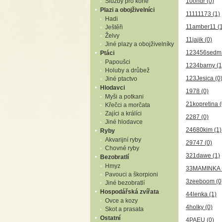
Služby pro koně
10ondr
(0)
Plazi a obojživelníci
11111173
(1)
Hadi
11amber11
(
Ještěři
Želvy
11jajik
(0)
Jiné plazy a obojživelníky
123456sed
Ptáci
Papoušci
1234barny
(1
Holuby a drůbež
123Jesica
(0
Jiné ptactvo
Hlodavci
1978
(0)
Myši a potkani
21kopretina
(
Křečci a morčata
Zajíci a králíci
2287
(0)
Jiné hlodavce
24680kim
(1)
Ryby
Akvarijní ryby
29747
(0)
Chovné ryby
321dawe
(1)
Bezobratlí
Hmyz
33MAMINKA
Pavouci a škorpioni
3zeeboom
(0
Jiné bezobratlí
Hospodářská zvířata
44lenka
(1)
Ovce a kozy
4holky
(0)
Skot a prasata
Ostatní
4PAEU
(0)