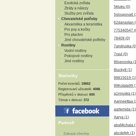
Exotická zvířata
5kluku
(0)
Ztráty a nálezy
Služby pro zvířata
5sloupova6
(
Chovatelské potřeby
62danastan
(
Akvaristika a teraristika
Pro psy a kočky
775340547
(
Pro ptactvo
78409
(0)
Jiné chovatelské potřeby
Rostliny
7andruska
(0
Vodní rostliny
7raul
(0)
Pokojové rostliny
Jiné rostliny
86veronika
(
8lucky8
(1)
Statistiky
99815019
(1
Počet inzerátů:
18662
99Kotata99
(
Registrovaní uživatelé:
4086
a1nnuska
(1)
Příspěvků v diskusi:
600
Témat v diskusi:
372
Aanneettaa
(
aartemida
(1)
Aarya
(1)
Partneři
abaMichala
(
abcdefgh
(1)
Zobrazit všechny