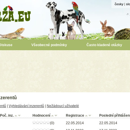
česky
|
sl
Diskuse
Všeobecné podmínky
Často kladené otázky
zerentů
entů
|
Vyhledávání inzerentů
|
Nežádoucí užívatelé
Poč. inz.
Hodnocení
Registrace
Poslední přihlášen
(0)
22.05.2014
22.05.2014