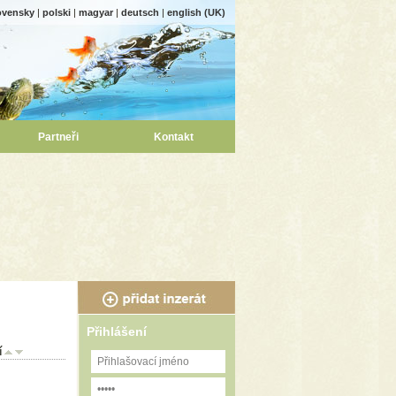
ovensky
|
polski
|
magyar
|
deutsch
|
english (UK)
Partneři
Kontakt
Přihlášení
í