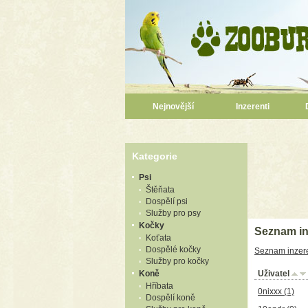
Nejnovější
Inzerenti
Kategorie
Psi
Štěňata
Dospělí psi
Služby pro psy
Kočky
Seznam in
Koťata
Dospělé kočky
Seznam inzer
Služby pro kočky
Koně
Uživatel
Hříbata
0nixxx
(1)
Dospělí koně