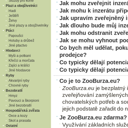
Služby pro koně
Jak mohu zveřejnit inzer
Plazi a obojživelníci
Jak mohu k inzerátu připo
Hadi
Ještěři
Jak upravím zveřejněný i
Želvy
Jak dlouho bude můj inz
Jiné plazy a obojživelníky
Ptáci
Jak mohu odstranit zveře
Papoušci
Jak se mohu vyhnout po
Holuby a drůbež
Jiné ptactvo
Co bych měl udělat, pok
Hlodavci
prodejce?
Myši a potkani
Křečci a morčata
Co typicky dělají potenc
Zajíci a králíci
Co typicky dělají potenci
Jiné hlodavce
Ryby
Co je to ZooBurza.eu?
Akvarijní ryby
Chovné ryby
ZooBurza.eu
je bezplatný 
Bezobratlí
zveřejňování zamýšlených z
Hmyz
Pavouci a škorpioni
chovatelských potřeb a sou
Jiné bezobratlí
jejich podstatě zařadit do n
Hospodářská zvířata
Ovce a kozy
Je ZooBurza.eu zdarma?
Skot a prasata
Využívání základních slu
Ostatní