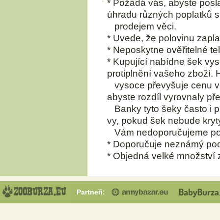
* Požádá vás, abyste posla
úhradu různých poplatků 
prodejem věci.
* Uvede, že polovinu zapla
* Neposkytne ověřitelné tel
* Kupující nabídne šek vys
protiplnění vašeho zboží.
vysoce převyšuje cenu vaš
abyste rozdíl vyrovnaly p
Banky tyto šeky často i p
vy, pokud šek nebude kryt
Vám nedoporučujeme posí
* Doporučuje neznámý pod
* Objedná velké množství z
Partneři: