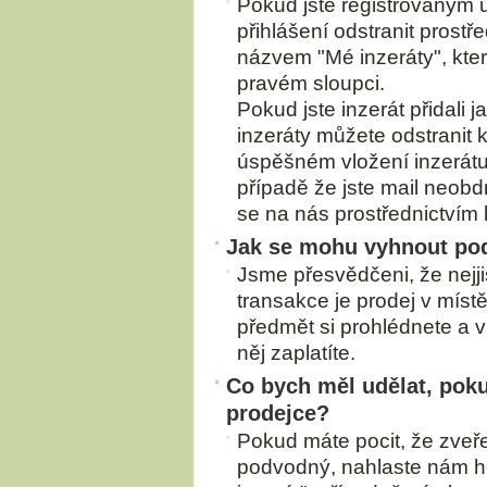
Pokud jste registrovaným 
přihlášení odstranit prostř
názvem "Mé inzeráty", kte
pravém sloupci.
Pokud jste inzerát přidali 
inzeráty můžete odstranit 
úspěšném vložení inzerátu 
případě že jste mail neobd
se na nás prostřednictvím 
Jak se mohu vyhnout po
Jsme přesvědčeni, že nej
transakce je prodej v míst
předmět si prohlédnete a 
něj zaplatíte.
Co bych měl udělat, pok
prodejce?
Pokud máte pocit, že zveře
podvodný, nahlaste nám ho