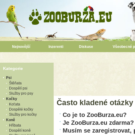
Nejnovější
Inzerenti
Diskuse
Všeobecné 
Kategorie
Psi
Štěňata
Dospělí psi
Služby pro psy
Kočky
Často kladené otázky
Koťata
Dospělé kočky
Co je to ZooBurza.eu?
Služby pro kočky
Koně
Je ZooBurza.eu zdarma?
Hříbata
Musím se zaregistrovat,
Dospělí koně