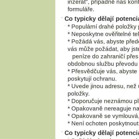
inzerát", případně nás kon
formuláře.
Co typicky dělají potenc
* Populární drahé položky
* Neposkytne ověřitelné tel
* Požádá vás, abyste před
vás může požádat, aby jste
peníze do zahraničí přes
obdobnou službu převodu
* Přesvědčuje vás, abyste 
poskytují ochranu.
* Uvede jinou adresu, než
položky.
* Doporučuje neznámou pl
* Opakovaně nereaguje na 
* Opakovaně se vymlouvá, p
* Není ochoten poskytnout 
Co typicky dělají potenci