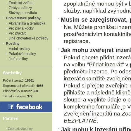
zpoplatněné mohou být v 
Exotická zvířata
Ztráty a nálezy
služby, například zvýhodně
Služby pro zvířata
Chovatelské potřeby
Musím se zaregistrovat,
Akvaristika a teraristika
Ne. Můžete prohlížet inzer
Pro psy a kočky
prostřednictvím kontaktního
Pro ptactvo
Jiné chovatelské potřeby
registrace.
Rostliny
Vodní rostliny
Jak mohu zveřejnit inzer
Pokojové rostliny
Pokud chcete přidat inzerát
Jiné rostliny
na volbu "Přidat inzerát" v
předmětu inzerce. Po odes
Statistiky
inzerát okamžitě zveřejněn
Počet inzerátů:
18661
Pokud si přejete zveřejnit 
Registrovaní uživatelé:
4086
Příspěvků v diskusi:
600
přihlašte a následně klikně
Témat v diskusi:
372
sloupci a vyplňte údaje o 
kompletního formuláře je V
Zveřejnění inzerátů na
Zoo
Partneři
BEZPLATNÉ
.
Jak mohu k inzerátu připo
Zobrazit všechny