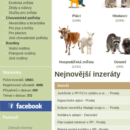
Exotická zvířata
Ztráty a nálezy
Služby pro zvířata
Ptáci
Hlodavci
Chovatelské potřeby
(1188)
(2286)
Akvaristika a teraristika
Pro psy a kočky
Pro ptactvo
Jiné chovatelské potřeby
Rostliny
Vodní rostliny
Pokojové rostliny
Jiné rostliny
Hospodářská zvířata
Ostatní
(1242)
(266)
Statistiky
Nejnovější inzeráty
Počet inzerátů:
18661
Registrovaní uživatelé:
4086
Inzerát
Příspěvků v diskusi:
600
Jorkšírek s PP FCI k výběru a re... - Prodej
Témat v diskusi:
372
Kapucínske opice - Prodej
Krásne veveričky hľadajú svoju n... - Prodej
Koťátka k adopci - Darování
Partneři
Flat coated retriever s PP - Prodej
Zobrazit všechny
Britská modrá koťátka s PP - Prodej