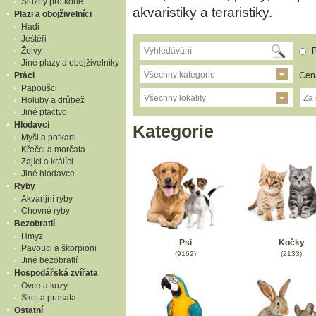
Služby pro koně
akvaristiky a teraristiky.
Plazi a obojživelníci
Hadi
Ještěři
Želvy
P
Jiné plazy a obojživelníky
Všechny kategorie
Cen
Ptáci
Papoušci
Všechny lokality
Za
Holuby a drůbež
Jiné ptactvo
Hlodavci
Kategorie
Myši a potkani
Křečci a morčata
Zajíci a králíci
Jiné hlodavce
Ryby
Akvarijní ryby
Chovné ryby
Bezobratlí
Hmyz
Psi
Kočky
Pavouci a škorpioni
(9162)
(2133)
Jiné bezobratlí
Hospodářská zvířata
Ovce a kozy
Skot a prasata
Ostatní