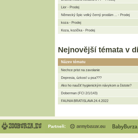
Lior - Prodej
Německý špic velký černý prodám ... - Prodej
koza - Prodej
Koza, kozička - Prodej
Nejnovější témata v d
Název tématu
Nechce prist na zavolanie
Depresia, úzkosť u psa???
Ako ho naučiť hygienickým návykom a čistote?
Doberman (FCI 2/1/143)
FAUNIA BRATISLAVA 24.4.2022
Partneři: