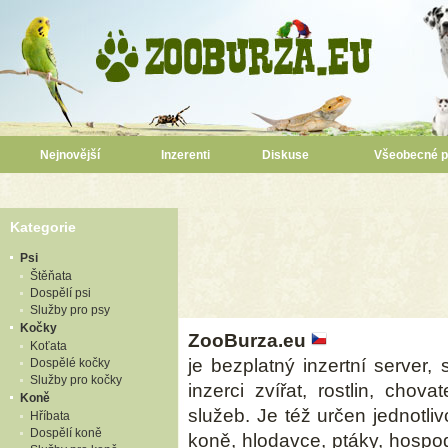
Nejnovější
Inzerenti
Diskuse
Všeobecné 
Kategorie
Psi
Štěňata
Dospělí psi
Služby pro psy
Kočky
ZooBurza.eu
Koťata
je bezplatný inzertní server,
Dospělé kočky
Služby pro kočky
inzerci zvířat, rostlin, chov
Koně
služeb. Je též určen jednotl
Hříbata
Dospělí koně
koně, hlodavce, ptáky, hospo